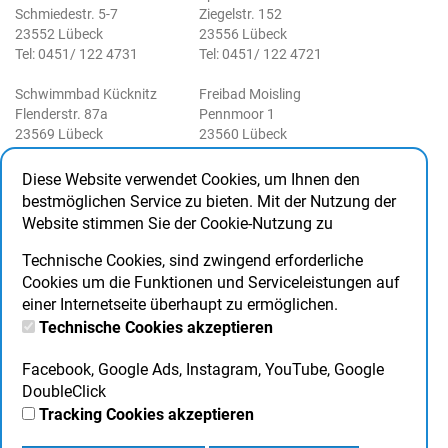
Schmiedestr. 5-7
Ziegelstr. 152
23552 Lübeck
23556 Lübeck
Tel: 0451/ 122 4731
Tel: 0451/ 122 4721
Schwimmbad Kücknitz
Freibad Moisling
Flenderstr. 87a
Pennmoor 1
23569 Lübeck
23560 Lübeck
Tel: 0451/122 4741
Tel: 0451/ 122 4761
Diese Website verwendet Cookies, um Ihnen den
Freibad Schlutup
Rechtliche Angaben
bestmöglichen Service zu bieten. Mit der Nutzung der
Palinger Weg 70
Impressum
Website stimmen Sie der Cookie-Nutzung zu
23568 Lübeck
AGB
Tel: 0451/ 122 4751
DSB
Technische Cookies, sind zwingend erforderliche
Haus- und Badeordnung
Cookies um die Funktionen und Serviceleistungen auf
einer Internetseite überhaupt zu ermöglichen.
Social Media
Technische Cookies akzeptieren
Facebook
Instagram
Facebook, Google Ads, Instagram, YouTube, Google
DoubleClick
Tracking Cookies akzeptieren