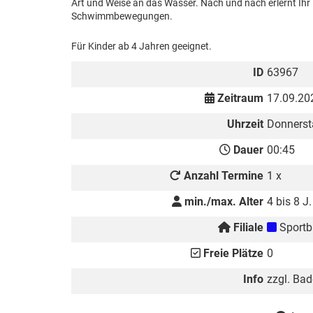
Art und Weise an das Wasser. Nach und nach erlernt Ihr 
Schwimmbewegungen.
Für Kinder ab 4 Jahren geeignet.
ID
63967
Zeitraum
17.09.20
Uhrzeit
Donnerst
Dauer
00:45
Anzahl Termine
1 x
min./max. Alter
4 bis 8 J.
Filiale
Sportb
Freie Plätze
0
Info
zzgl. Bade