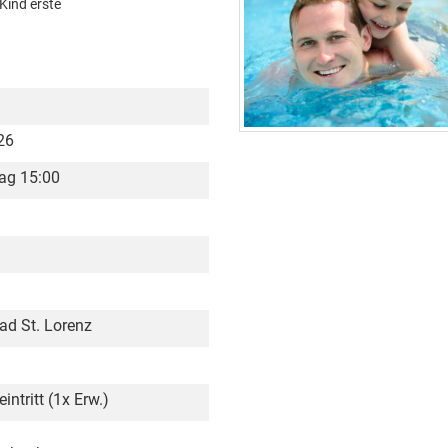
Kind erste
26
ag 15:00
ad St. Lorenz
intritt (1x Erw.)