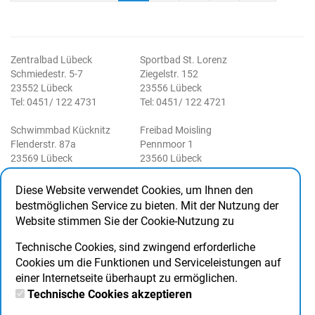
Zentralbad Lübeck
Sportbad St. Lorenz
Schmiedestr. 5-7
Ziegelstr. 152
23552 Lübeck
23556 Lübeck
Tel: 0451/ 122 4731
Tel: 0451/ 122 4721
Schwimmbad Kücknitz
Freibad Moisling
Flenderstr. 87a
Pennmoor 1
23569 Lübeck
23560 Lübeck
Tel: 0451/122 4741
Tel: 0451/ 122 4761
Diese Website verwendet Cookies, um Ihnen den
Freibad Schlutup
Rechtliche Angaben
bestmöglichen Service zu bieten. Mit der Nutzung der
Palinger Weg 70
Impressum
Website stimmen Sie der Cookie-Nutzung zu
23568 Lübeck
AGB
Tel: 0451/ 122 4751
DSB
Technische Cookies, sind zwingend erforderliche
Haus- und Badeordnung
Cookies um die Funktionen und Serviceleistungen auf
einer Internetseite überhaupt zu ermöglichen.
Social Media
Technische Cookies akzeptieren
Facebook
Instagram