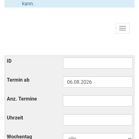
kann.
Navigat